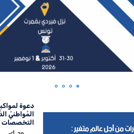
دعوة لمواكب
المُواطنيّ ال
التخصصات (FCIERI