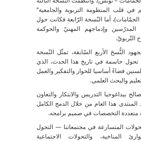
س 2019، الحمّامات – تونس). وانتظمت النّسخة الثّالثة
ّم في قلب المنظومة التربوية والجامعية”
وفمبر 2022، الحمّامات)، أما النّسخة الرّابعة فكانت حول
 المدرّسين وإدماجهم المهنيّ والحوكمة
 التّربويّ.
د النُّسخ الأربع السّابقة، تمثّل النّسخة
تحول حاسمة في تاريخ هذا الحدث، الذي
سنين فضاءً أساسيا للحوار والتفكير والعمل
عليم والبحث العلمي.
لصالح بيداغوجيا التدريس والابتكار والتعاون
 المنتدى هذا العام من خلال الدمج الكامل
ة متعددة التخصصات في صميم برامجه.
حولات المتسارعة في مجتمعاتنا — التحول
ارئ المناخية، والتحولات الاجتماعية