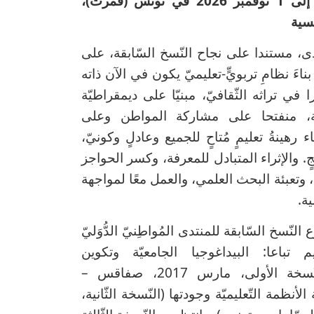
من 29 أكتوبر إلى 1 نوفمبر 2026 في تونس (قمرت)،
نسية
دى، مستندا على نجاح النّسخ السّابقة، على
 بناءَ نظامِ تربويٍّ-تعليميّ يكون في الآن ذاته
 في تراثه الثّقافيّ، مبنيّا على ديمقراطيّة
يّة، منفتحا على مشاركة المواطن وعلى
ناء رهينةُ تعليمٍ مُتاحٍ للجميع وعادلٍ وكونيّ،
جٍ. والإثراء المتبادل للمعرفة، وكسر الحواجز
وتعبئة البحث العلمي، والعمل معًا لمواجهة
ية.
نّسخ السّابقة للمنتدى المُواطِنيّ الدُّوَليّ
عليم تباعا: البيداغوجيا الجامعيّة وتكوين
المدرّسين (النّسخة الأولى، مارس 2017، صفاقس –
نظمة التّعليميّة وجودتها (النّسخة الثّانية،