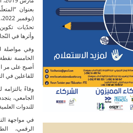
مار
بعنوان “المتعل
(ن
تحدّيات تكوين
وأثرها في النّجاح
وفي مواصلة لجهو
الخامسة نقطة 
أصبح على مر ال
للفاعلين في الت
وفاءً بالتزامه 
الجامعي، يتجدد
للندوات العلمي
في مواجهة الت
الرقمي، الطو