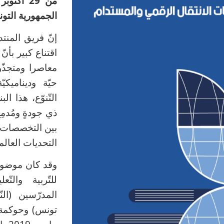
الجمهورية التو
إنّ فريق المنت
اقتناع كبير بأنّ
معاصرا ومتجذّرا
حيّة وديناميك
التّنوّع، هذا الب
ذي جودةٍ ومُدمِ
بين التخصصات، 
التحديات العالم
وقد كان موضوع ال
للتّربية والتّ
تونس) وحوكمة الأ