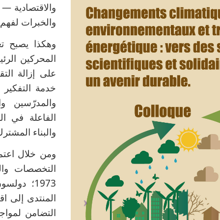
والاقتصادية — 
والخبرات لفهم
وهكذا يصبح ت
المحركين الرئي
على إزالة الت
خدمة التفكير 
والمدرّسين وا
الفاعلة في ال
والبناء المشترك
ومن خلال اعتما
التخصصات والذ
المنتدى إلى اق
التضامن لمواجه