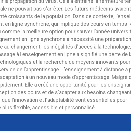
r la propagation du virus. Cela a entraîné la fermeture 
cale ne pouvait pas s'arrêter. Les futurs médecins avaien
nté croissants de la population. Dans ce contexte, l'ens
t en ligne synchrone, qui implique des cours en temps r
ru comme la meilleure option pour sauver l’année universi
eignement en ligne synchrone a nécessité une préparatio
e au changement, les inégalités d'accès à la technologie,
ssage à l'enseignement en ligne a signifié une perte de 
hnologiques et la recherche de moyens innovants pour g
 service de l’apprentissage. L'enseignement à distance a
ne adaptation à un nouveau mode d'apprentissage. Malgré 
pidement. Elle a créé une opportunité pour les enseignan
eption des cours et de s'adapter aux besoins changeant
e l'innovation et l'adaptabilité sont essentielles pour l
 plus flexible, accessible et personnalisé.