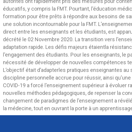
autorités ont rapidement pris des mesures pour conteni
éducatifs, y compris la FMT. Pourtant, l'éducation médi
formation pour être prêts à répondre aux besoins de sa
une solution incontournable pour la FMT. L'enseignemen
direct entre les enseignants et les étudiants, est appa
décrété le 02 Novembre 2020. La transition vers l'ens
adaptation rapide. Les défis majeurs étaientla résistanc
l'engagement des étudiants. Pour les enseignants, le pa
nécessité de développer de nouvelles compétences tec
L’objectif était d’adapterles pratiques enseignantes au
discipline personnelle accrue pour réussir, ainsi qu'u
COVID-19 a forcé l'enseignement supérieur à évoluer ra
nouvelles méthodes pédagogiques, de repenser la conc
changement de paradigmes de l'enseignement a révélé qu
la médecine, tout en ouvrant la porte à un apprentissage