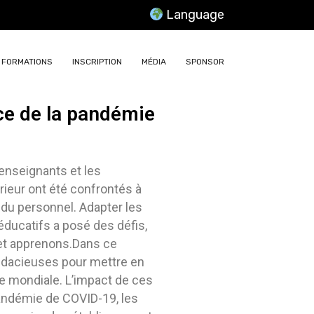
Language
FORMATIONS
INSCRIPTION
MÉDIA
SPONSOR
ce de la pandémie
enseignants et les
ieur ont été confrontés à
 du personnel. Adapter les
ducatifs a posé des défis,
 et apprenons.Dans ce
audacieuses pour mettre en
re mondiale. L’impact de ces
pandémie de COVID-19, les