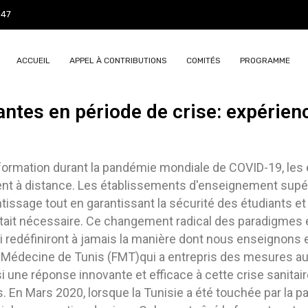
847
ACCUEIL
APPEL À CONTRIBUTIONS
COMITÉS
PROGRAMME
ntes en période de crise: expérien
formation durant la pandémie mondiale de COVID-19, les 
nt à distance. Les établissements d'enseignement supér
ntissage tout en garantissant la sécurité des étudiants et
était nécessaire. Ce changement radical des paradigmes é
i redéfiniront à jamais la manière dont nous enseignons
de Médecine de Tunis (FMT)qui a entrepris des mesures 
 une réponse innovante et efficace à cette crise sanitai
 En Mars 2020, lorsque la Tunisie a été touchée par la 