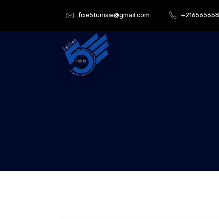
fcie5tunisie@gmail.com
+21656565