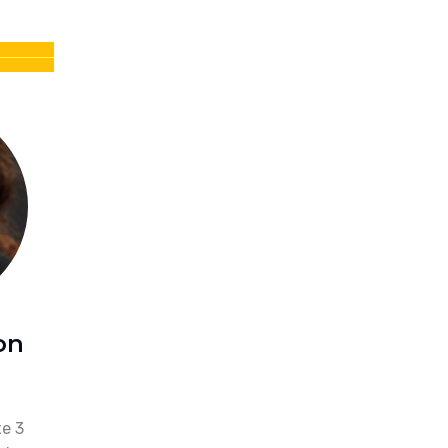
on
xe 3