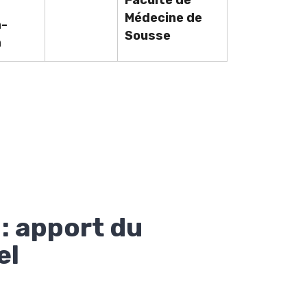
Médecine de
h-
Sousse
h
 : apport du
el