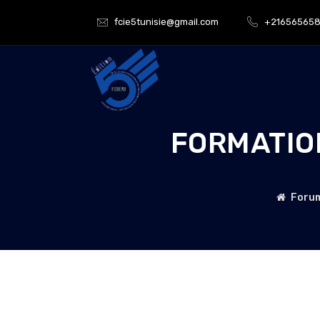
fcie5tunisie@gmail.com
+21656565
FORMATIO
Forum