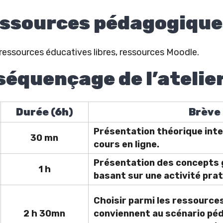
essources pédagogique
essources éducatives libres, ressources Moodle.
équençage de l’atelie
Durée (6h)
Brève
Présentation théorique int
30 mn
cours en ligne.
Présentation des concepts g
1 h
basant sur une activité prat
Choisir parmi les ressources
2 h 30mn
conviennent au scénario péd