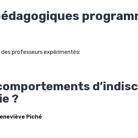
pédagogiques programmé
 des professeurs expérimentés:
s comportements d’indisc
ie ?
Geneviève Piché