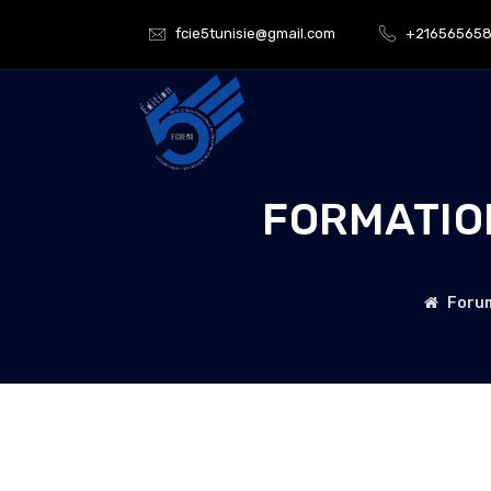
fcie5tunisie@gmail.com
+21656565
FORMATIO
Forum