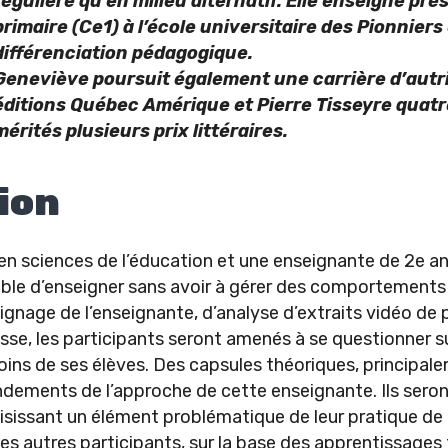
régulière qu’en milieu alternatif. Elle enseigne 
primaire (Ce1) à l’école universitaire des Pionniers
différenciation pédagogique.
Geneviève poursuit également une carrière d’autric
éditions Québec Amérique et Pierre Tisseyre quat
mérités plusieurs prix littéraires.
ion
en sciences de l’éducation et une enseignante de 2e ann
sible d’enseigner sans avoir à gérer des comportements 
ignage de l’enseignante, d’analyse d’extraits vidéo de 
lasse, les participants seront amenés à se questionner 
oins de ses élèves. Des capsules théoriques, principa
ondements de l’approche de cette enseignante. Ils sero
isissant un élément problématique de leur pratique de
 autres participants, sur la base des apprentissages fa