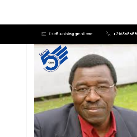
fcie5tunisie@gmail.com
+21656565