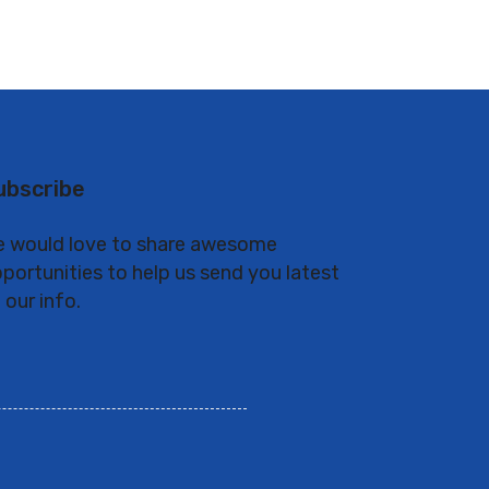
ubscribe
 would love to share awesome
portunities to help us send you latest
 our info.