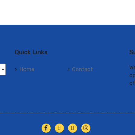
Quick Links
S
We
Home
Contact
op
of