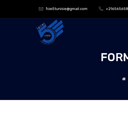
fcie5tunisie@gmail.com
+21656565
FORM