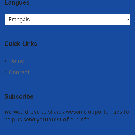
Langues
Langues
Quick Links
Home
Contact
Subscribe
We would love to share awesome opportunities to
help us send you latest of our info.