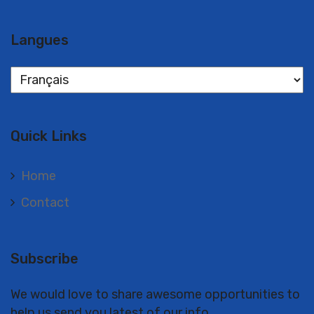
Langues
Langues
Quick Links
Home
Contact
Subscribe
We would love to share awesome opportunities to
help us send you latest of our info.