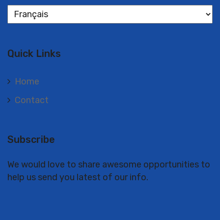
Langues
Quick Links
Home
Contact
Subscribe
We would love to share awesome opportunities to
help us send you latest of our info.