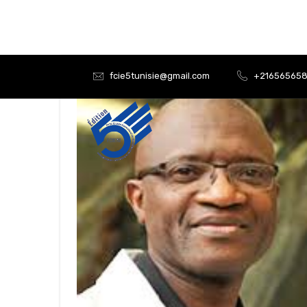
fcie5tunisie@gmail.com
+21656565