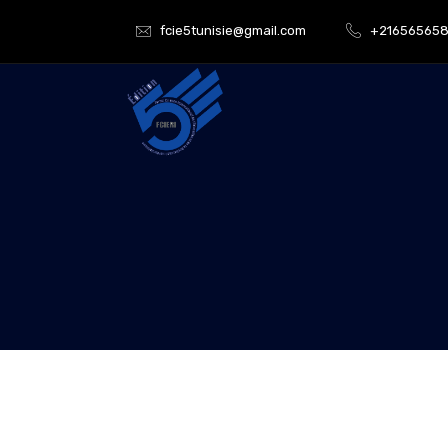
fcie5tunisie@gmail.com
+21656565