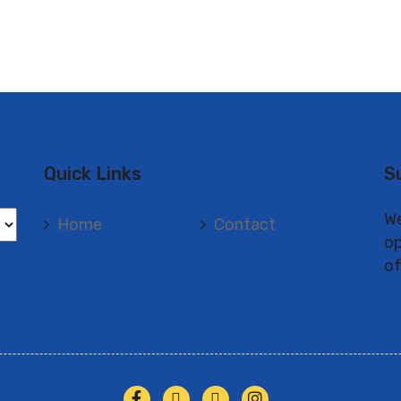
Quick Links
S
We
Home
Contact
op
of