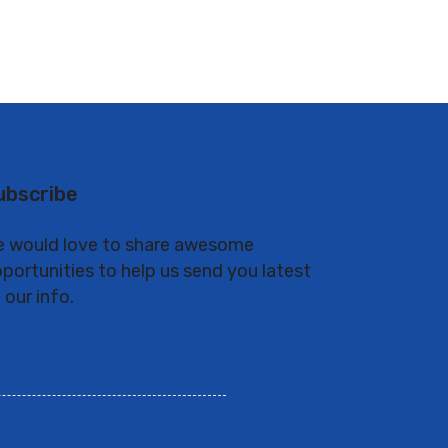
ubscribe
 would love to share awesome
portunities to help us send you latest
 our info.