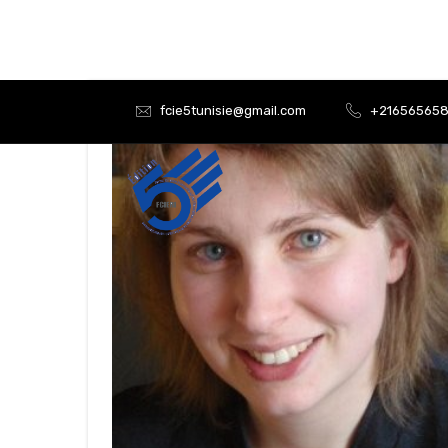
fcie5tunisie@gmail.com
+21656565