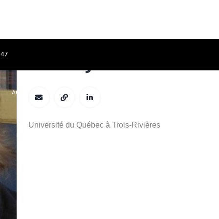
847
Audrey Groleau
ACCUEIL
APPEL À CONTRIBUTIONS
COMITÉS
PROGRAMME
Université du Québec à Trois-Rivières