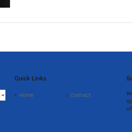
Quick Links
S
We
Home
Contact
op
of