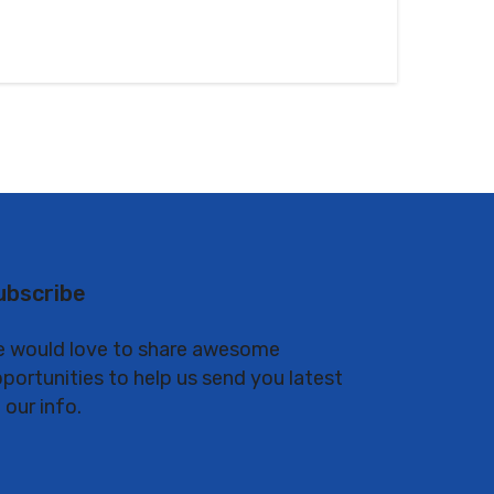
ubscribe
 would love to share awesome
portunities to help us send you latest
 our info.