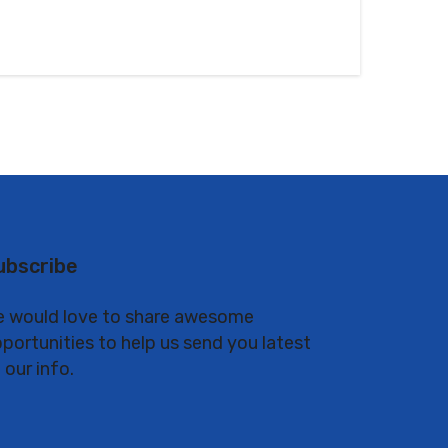
ubscribe
 would love to share awesome
portunities to help us send you latest
 our info.