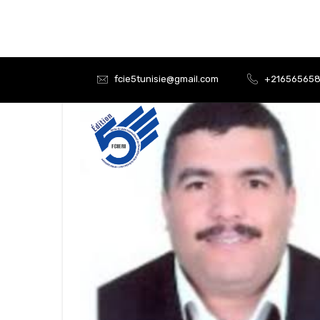
fcie5tunisie@gmail.com
+21656565