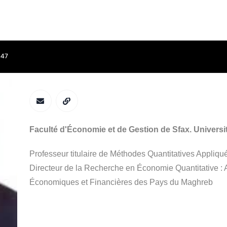
847
Kamel Helali
ACCUEIL
APPEL À CONTRIBUTIONS
COMITÉS
PROGRAMME
Faculté d'Économie et de Gestion de Sfax. Universit
Professeur titulaire de Méthodes Quantitatives Appliqu
Directeur de la Recherche en Économie Quantitative : A
Économiques et Financières des Pays du Maghreb