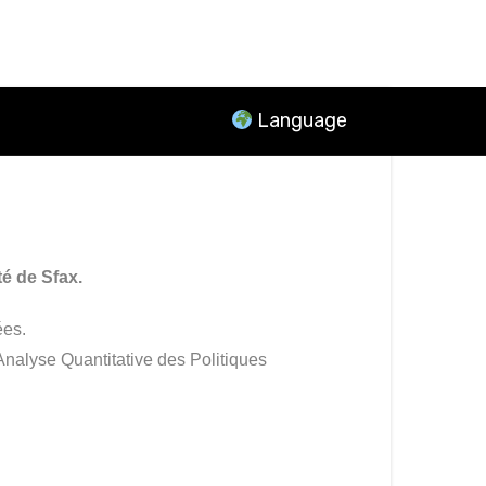
Language
FORMATIONS
INSCRIPTION
MÉDIA
SPONSOR
é de Sfax.
ées.
nalyse Quantitative des Politiques