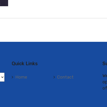
Quick Links
S
We
Home
Contact
op
of