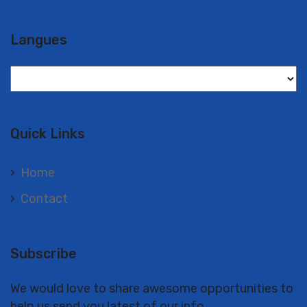
Langues
Langues
Quick Links
Home
Contact
Subscribe
We would love to share awesome opportunities to
help us send you latest of our info.