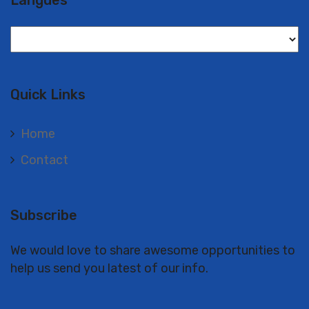
Langues
Langues
Quick Links
Home
Contact
Subscribe
We would love to share awesome opportunities to
help us send you latest of our info.