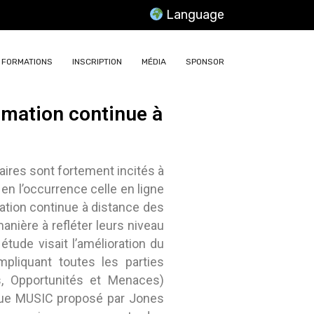
Language
FORMATIONS
INSCRIPTION
MÉDIA
SPONSOR
ormation continue à
aires sont fortement incités à
en l’occurrence celle en ligne
ation continue à distance des
anière à refléter leurs niveau
étude visait l’amélioration du
mpliquant toutes les parties
s, Opportunités et Menaces)
ique MUSIC proposé par Jones