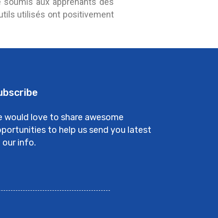
été soumis aux apprenants des
tils utilisés ont positivement
ubscribe
 would love to share awesome
portunities to help us send you latest
 our info.