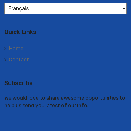
Langues
Quick Links
Home
Contact
Subscribe
We would love to share awesome opportunities to
help us send you latest of our info.