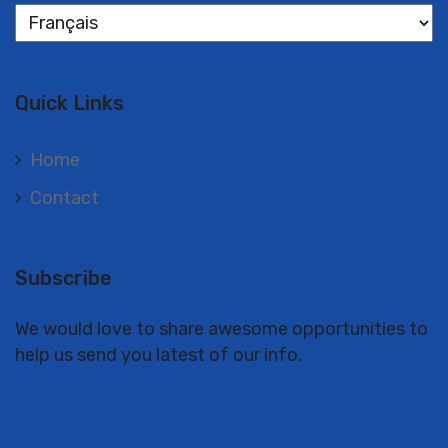
Langues
Quick Links
Home
Contact
Subscribe
We would love to share awesome opportunities to
help us send you latest of our info.