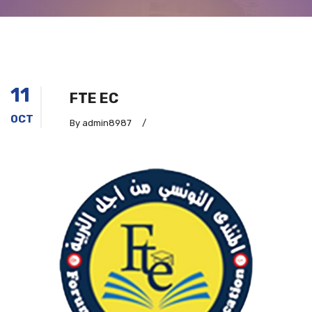
11
FTE EC
OCT
By admin8987
/