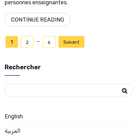
personnes enseignantes.
CONTINUE READING
Pagination
…
1
Suivant
2
6
des
publications
Rechercher
English
العربية