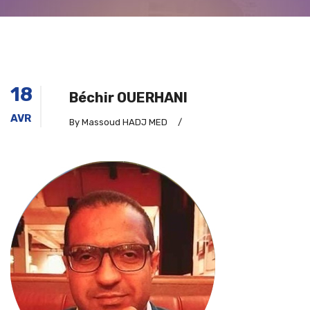
18
Béchir OUERHANI
AVR
By Massoud HADJ MED
/