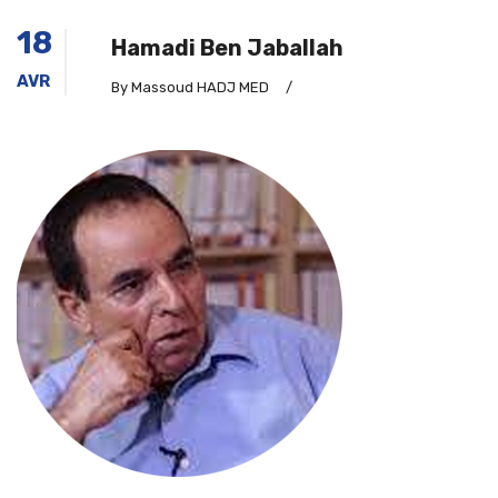
18
Hamadi Ben Jaballah
AVR
By Massoud HADJ MED
/