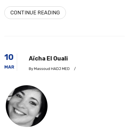
CONTINUE READING
10
Aïcha El Ouali
MAR
By Massoud HADJ MED
/