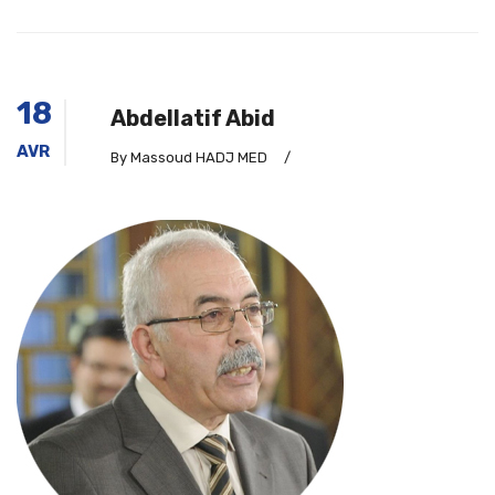
18
Abdellatif Abid
AVR
By Massoud HADJ MED
/