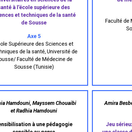
santé à l’école supérieure des
ences et techniques de la santé
Faculté de 
de Sousse
So
Axe 5
ole Supérieure des Sciences et
niques de la santé, Université de
ousse/ Faculté de Médecine de
Sousse (Tunisie)
ia Hamdouni, Mayssem Chouaibi
Amira Besbe
et Radhia Hamdouni
ensibilisation à une pédagogie
Jeu sérieu
sensible au genre
une classe d