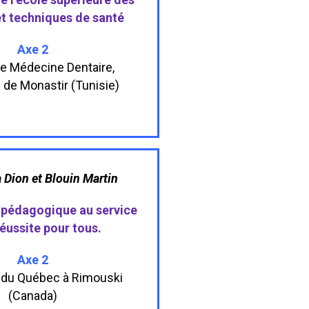
et techniques de santé
Axe 2
de Médecine Dentaire,
é de Monastir (Tunisie)
 Dion et Blouin Martin
 pédagogique au service
réussite pour tous.
Axe 2
é du Québec à Rimouski
(Canada)