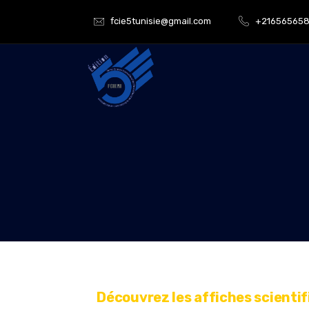
fcie5tunisie@gmail.com
+21656565
Découvrez les affiches scientif