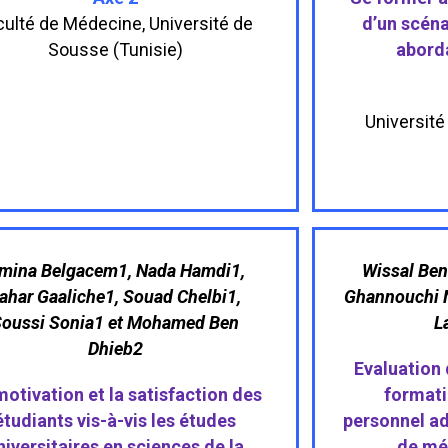
culté de Médecine, Université de
d’un scéna
Sousse (Tunisie)
abord
Universit
mina Belgacem1, Nada Hamdi1,
Wissal Ben
ahar Gaaliche1, Souad Chelbi1,
Ghannouchi N
Soussi Sonia1 et Mohamed Ben
L
Dhieb2
Evaluation
motivation et la satisfaction des
formati
étudiants vis-à-vis les études
personnel ad
niversitaires en sciences de la
de mé