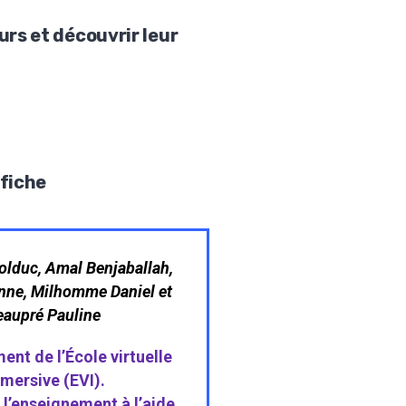
urs et découvrir leur
ffiche
olduc, Amal Benjaballah,
nne, Milhomme Daniel et
eaupré Pauline
nt de l’École virtuelle
mersive (EVI).
 l’enseignement à l’aide