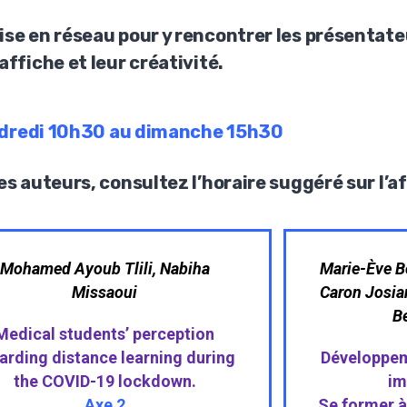
ise en réseau pour y rencontrer les présentate
affiche et leur créativité.
dredi 10h30 au dimanche 15h30
es auteurs, consultez l’horaire suggéré sur l’a
Mohamed Ayoub Tlili, Nabiha
Marie-Ève B
Missaoui
Caron Josia
B
Medical students’ perception
arding distance learning during
Développeme
the COVID-19 lockdown.
im
Axe 2
Se former à