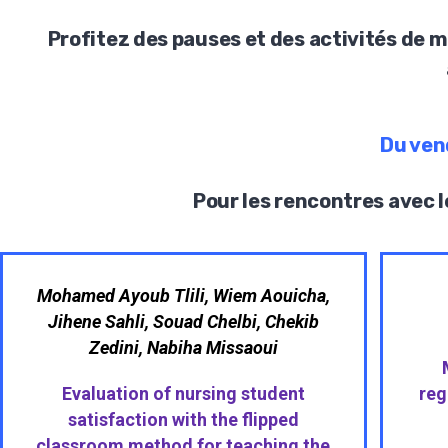
Profitez des pauses et des activités de m
Du ven
Pour les rencontres avec l
Mohamed Ayoub Tlili, Wiem Aouicha,
Jihene Sahli, Souad Chelbi, Chekib
Zedini, Nabiha Missaoui
Evaluation of nursing student
reg
satisfaction with the flipped
classroom method for teaching the